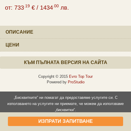
.19
.00
от:
733
€
/
1434
лв.
ОПИСАНИЕ
ЦЕНИ
КЪМ ПЪЛНАТА ВЕРСИЯ НА САЙТА
Copyright © 2015
Evro Top Tour
Powered by
ProStudio
„Бисквитките“ ни помагат да предоставяме услугите си. С
използването на услугите ни приемате, че можем да използваме
„бисквитки“.
Прочети повече
Съгласен съм
ИЗПРАТИ ЗАПИТВАНЕ