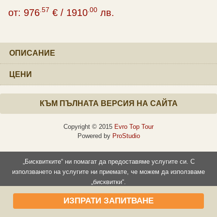
.57
.00
от:
976
€
/
1910
лв.
ОПИСАНИЕ
ЦЕНИ
КЪМ ПЪЛНАТА ВЕРСИЯ НА САЙТА
Copyright © 2015
Evro Top Tour
Powered by
ProStudio
„Бисквитките“ ни помагат да предоставяме услугите си. С
използването на услугите ни приемате, че можем да използваме
„бисквитки“.
Прочети повече
Съгласен съм
ИЗПРАТИ ЗАПИТВАНЕ