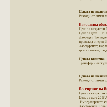
Цената не включ
Разходи от личен х
Панорамна обик
Цена за възрастен
Цена за дете 15 E
Дворецът "Белведер
провежда оперен ба
Хабсбургите; Парла
цветни етажи, сле
Цената включва
Трансфер и екскур
Цената не включ
Разходи от личен х
Посещение на И
Цена за възрастен
Цена за дете 20 E
Императорската съ
Хабсбургите. Това