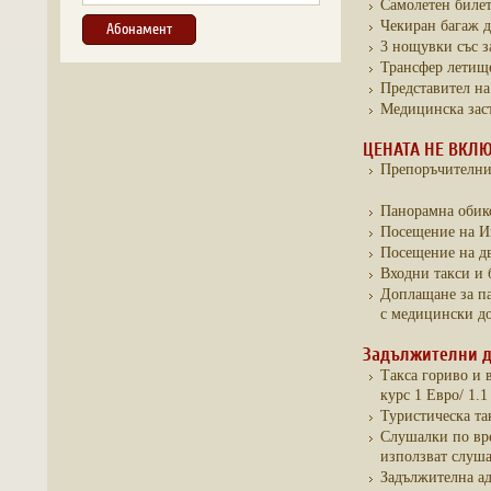
Самолетен билет
Чекиран багаж д
3 нощувки със з
Трансфер летище
Представител на
Медицинска заст
ЦЕНАТА НЕ ВКЛЮ
Препоръчителни
Панорамна обико
Посещение на Им
Посещение на дв
Входни такси и 
Доплащане за п
с медицински до
Задължителни 
Такса гориво и 
курс 1 Евро/ 1.1
Туристическа та
Слушалки по вре
използват слуша
Задължителна ад