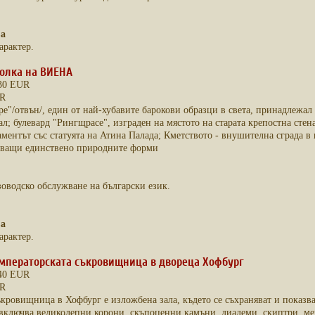
ва
арактер.
олка на ВИЕНА
 30 EUR
UR
е"/отвън/, един от най-хубавите барокови образци в света, принадлежал 
л; булевард "Рингщрасе", изграден на мястото на старата крепостна стен
ментът със статуята на Атина Палада; Кметството - внушителна сграда в
дващи единствено природните форми
зоводско обслужване на български език.
ва
арактер.
мператорската съкровищница в двореца Хофбург
 40 EUR
UR
кровищница в Хофбург е изложбена зала, където се съхраняват и показв
 включва великолепни корони, скъпоценни камъни, диадеми, скиптри, ме