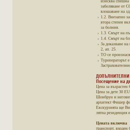
изисква спешна 
заболяване от C
влошаване на зд
1.2. Внезапно з
втора степен вк
за болния.
1.3. Смърт на п
1.4. Смърт на б
За доказване на 
2, ап. 25.
ТО се произнася
Туроператорът е
Застрахователния
ДОПЪЛНИТЕЛНИ 
Посещение на д
Цена за възрастен
Цена за дете 30 E
Шонбрун и неговит
архитект Фишер фо
Екскурзията ще Ви 
лятна резиденция н
Цената включва
транспорт, входен 