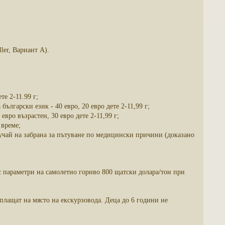
er, Вариант А).
те 2-11.99 г;
лгарски език - 40 евро, 20 евро дете 2-11,99 г;
вро възрастен, 30 евро дете 2-11,99 г;
 време;
ай на забрана за пътуване по медицински причини (доказано
с параметри на самолетно гориво 800 щатски долара/тон при
аплащат на място на екскурзовода. Деца до 6 години не