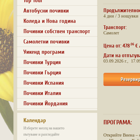
Top Tour
Автобусни почивки
Продължително
4 дни / 3 нощувки
Коледа и Нова година
Транспорт:
Почивки собствен транспорт
Самолет
Самолетни почивки
.06
Цена от: 478
€ 
Уикенд програми
Дати на отпътув
Почивки Турция
03.09.2026 г., 17.0
Почивки Гърция
Почивки Испания
Почивки Италия
Почивки Йордания
Календар
ПРОГРАМА:
Изберете месец на вашето
пътуване и разгледайте
Открийте Виена – 