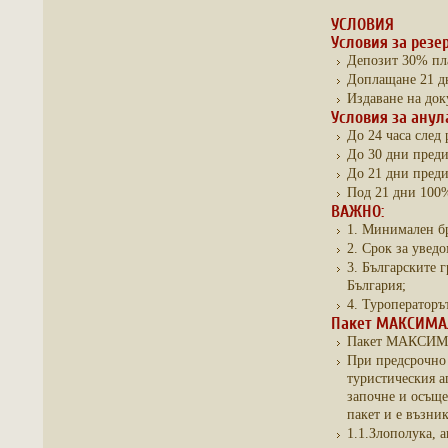
УСЛОВИЯ
Условия за резе
Депозит 30% пла
Доплащане 21 д
Издаване на док
Условия за анул
До 24 часа след 
До 30 дни преди
До 21 дни преди
Под 21 дни 100%
ВАЖНО:
1. Минимален бр
2. Срок за увед
3. Българските 
България;
4. Туроператоръ
Пакет МАКСИМАЛ
Пакет МАКСИМАЛ
При предсрочно 
туристическия 
започне и осъще
пакет и е възни
1.1.Злополука, 