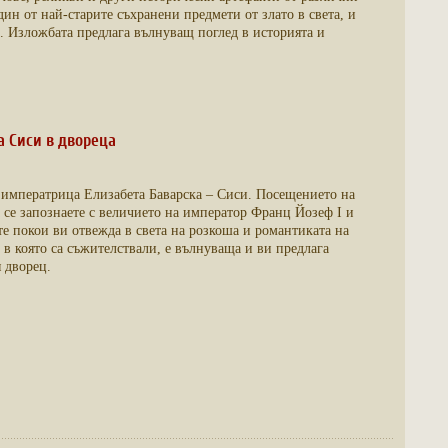
ин от най-старите съхранени предмети от злато в света, и
. Изложбата предлага вълнуващ поглед в историята и
 Сиси в двореца
 императрица Елизабета Баварска – Сиси. Посещението на
 се запознаете с величието на император Франц Йозеф І и
те покои ви отвежда в света на розкоша и романтиката на
 в която са съжителствали, е вълнуваща и ви предлага
 дворец.