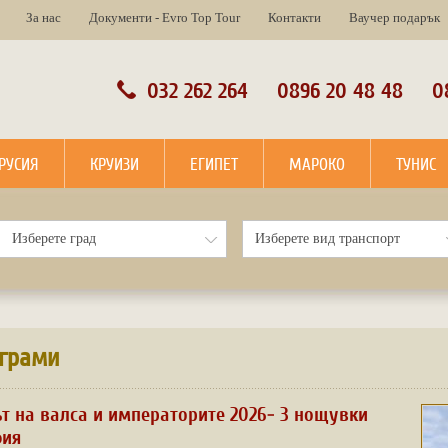
За нас
Документи - Evro Top Tour
Контакти
Ваучер подарък
032 262 264
0896 20 48 48
0
РУСИЯ
КРУИЗИ
ЕГИПЕТ
МАРОКО
ТУНИС
ограми
т на валса и императорите 2026- 3 нощувки
фия