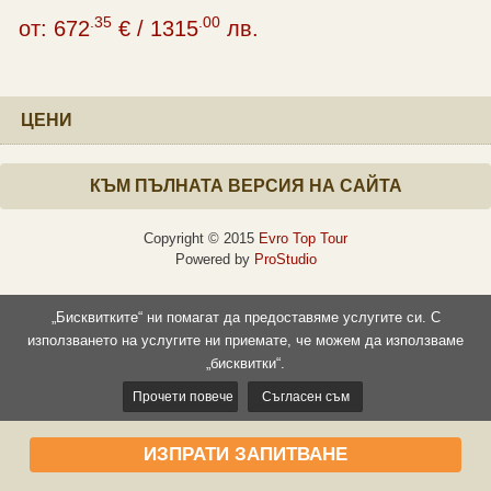
.35
.00
от:
672
€
/
1315
лв.
ЦЕНИ
КЪМ ПЪЛНАТА ВЕРСИЯ НА САЙТА
Copyright © 2015
Evro Top Tour
Powered by
ProStudio
„Бисквитките“ ни помагат да предоставяме услугите си. С
използването на услугите ни приемате, че можем да използваме
„бисквитки“.
Прочети повече
Съгласен съм
ИЗПРАТИ ЗАПИТВАНЕ