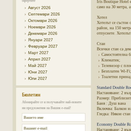
офертите
Iris Boutique Hote
само на 30 метра, 
Август 2026
Септември 2026
Хотел
Октомври 2026
Хотелът се състои 
Ноември 2026
район, на 150 метр
Декември 2026
отпуснете. Хотелът
Януари 2027
Стаи
Февруари 2027
Всички стаи са дек
Март 2027
Самостоятелна б
Април 2027
Климатик;
Май 2027
Телевизор с пло
Безплатен Wi-Fi
Юни 2027
Тоалетни прина
Юли 2027
Standard Double R
Настаняване: 2 въз
Бюлетин
Размер: Приблизит
Абонирайте се и получавайте най-новите
Баня : Душ вана
ни предложения на Вашия e-mail!
Включва: Балкон и
Гледка: Някои стаи
Economy Double R
Настаняване: 2 въз