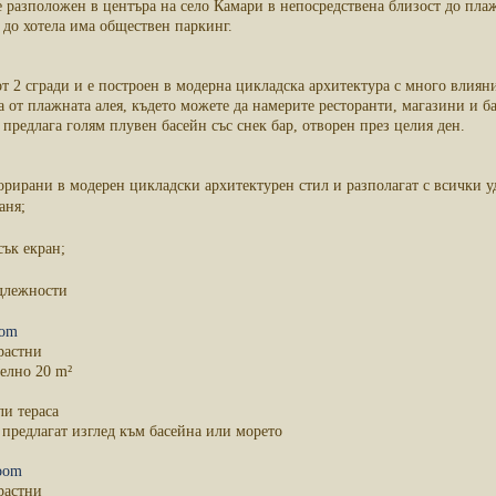
l е разположен в центъра на село Камари в непосредствена близост до пла
а до хотела има обществен паркинг.
от 2 сгради и е построен в модерна цикладска архитектура с много влиян
а от плажната алея, където можете да намерите ресторанти, магазини и ба
 предлага голям плувен басейн със снек бар, отворен през целия ден.
орирани в модерен цикладски архитектурен стил и разполагат с всички уд
аня;
сък екран;
;
длежности
oom
растни
елно 20 m²
ли тераса
 предлагат изглед към басейна или морето
oom
растни