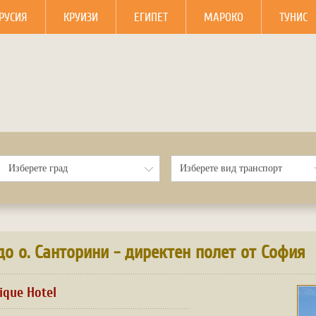
РУСИЯ
КРУИЗИ
ЕГИПЕТ
МАРОКО
ТУНИС
до о. Санторини - директен полет от София
tique Hotel