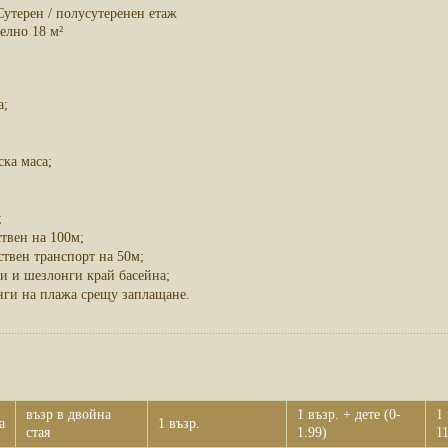
утерен / полусутеренен етаж
елно 18 м²
а;
;
ска маса;
;
твен на 100м;
твен транспорт на 50м;
и и шезлонги край басейна;
нги на плажа срещу заплащане.
възр в двойна
1 възр. + дете (0-
1 
а
1 възр.
стая
1.99)
11