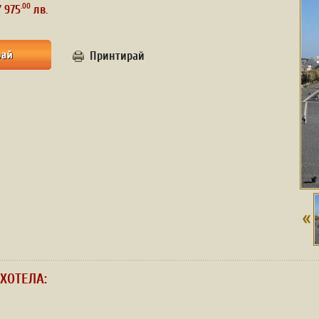
.00
/ 975
лв.
Принтирай
ХОТЕЛА: