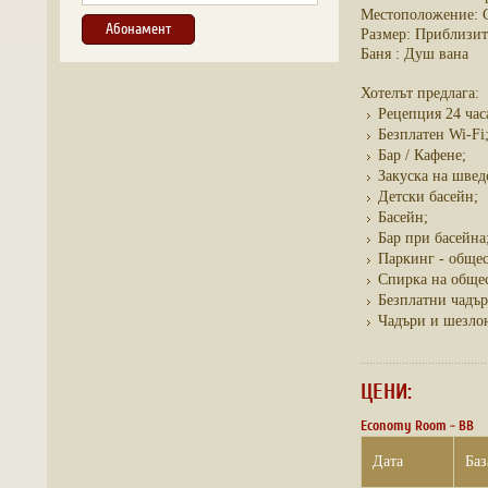
Местоположение: С
Размер: Приблизит
Баня : Душ вана
Хотелът предлага:
Рецепция 24 час
Безплатен Wi-Fi
Бар / Кафене;
Закуска на швед
Детски басейн;
Басейн;
Бар при басейна
Паркинг - общес
Спирка на общес
Безплатни чадър
Чадъри и шезло
ЦЕНИ:
Economy Room - BB
Дата
Баз