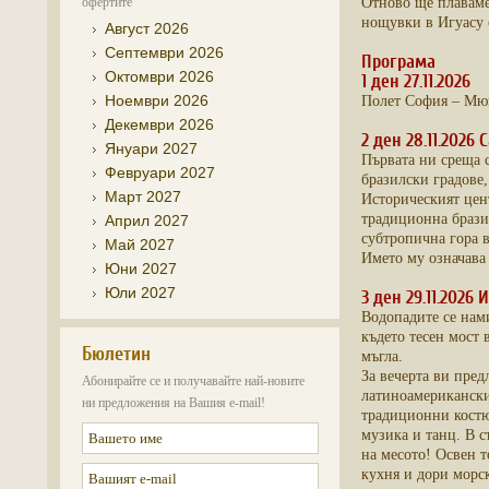
офертите
Отново ще плаваме
нощувки в Игуасу 
Август 2026
Септември 2026
Програма
Октомври 2026
1 ден 27.11.2026
Ноември 2026
Полет София – Мюнх
Декември 2026
2 ден 28.11.2026
Януари 2027
Първата ни среща с
Февруари 2027
бразилски градове,
Март 2027
Историческият цент
традиционна бразил
Април 2027
субтропична гора 
Май 2027
Името му означава 
Юни 2027
Юли 2027
3 ден 29.11.2026 
Водопадите се нам
където тесен мост 
Бюлетин
мъгла.
За вечерта ви пред
Абонирайте се и получавайте най-новите
латиноамерикански 
ни предложения на Вашия e-mail!
традиционни костю
музика и танц. В 
на месото! Освен т
кухня и дори морс