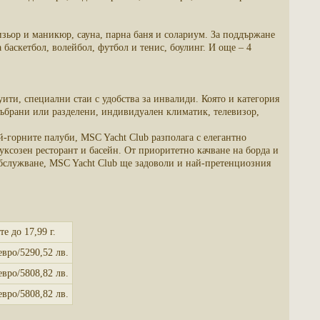
зьор и маникюр, сауна, парна баня и солариум. За поддържане
баскетбол, волейбол, футбол и тенис, боулинг. И още – 4
ти, специални стаи с удобства за инвалиди. Която и категория
 събрани или разделени, индивидуален климатик, телевизор,
й-горните палуби, MSC Yacht Club разполага с елегантно
уксозен ресторант и басейн. От приоритетно качване на борда и
обслужване, MSC Yacht Club ще задоволи и най-претенциозния
те до 17,99 г.
евро/5290,52 лв.
евро/5808,82 лв.
евро/5808,82 лв.