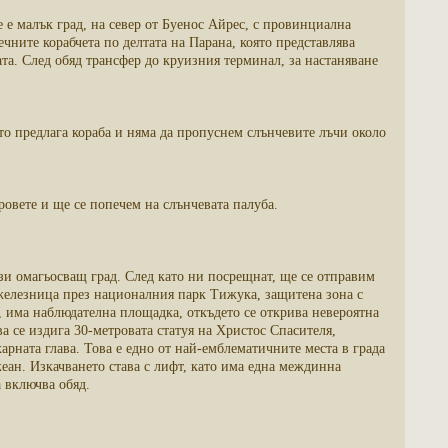
 е малък град, на север от Буенос Айрес, с провинциална
ечните корабчета по делтата на Парана, която представлява
та. След обяд трансфер до круизния терминал, за настаняване
то предлага кораба и няма да пропуснем слънчевите лъчи около
овете и ще се попечем на слънчевата палуба.
ози омагьосващ град. След като ни посрещнат, ще се отправим
 железница през националния парк Тижука, защитена зона с
а, има наблюдателна площадка, откъдето се открива невероятна
а се издига 30-метровата статуя на Христос Спасителя,
рната глава. Това е едно от най-емблематичните места в града
еан. Изкачването става с лифт, като има една междинна
а включва обяд.