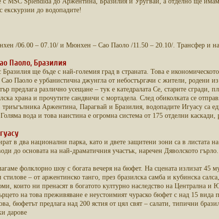
 с MSC Splendida до Аржентина, Бразилия и Уругвай, а отделно ще имам
с екскурзии до водопадите!
ен /06.00 – 07.10/ и Мюнхен – Сао Паоло /11.50 – 20.10/. Трансфер и на
 Сао Паоло, Бразилия
 Бразилия ще бъде с най-големия град в страната. Това е икономическото
 Сао Паоло е урбанистична джунгла от небостъргачи с жители, родени из
ър предлага различно усещане – тук е катедралата Се, старите сгради, 
ска храна и прочутите сандвичи с мортадела. След обиколката се отправ
в триъгълника Аржентина, Парагвай и Бразилия, водопадите Игуасу са е
Голяма вода и това наистина е огромна система от 175 отделни каскади, 
Игуасу
ират в два национални парка, като и двете защитени зони са в листата 
води до основата на най-драматичния участък, наречен Дяволското гърло.
лагаме фолклорно шоу с богата вечеря на бюфет. На сцената излизат 45 м
стилове – от аржентинско танго, през бразилска самба и кубинска салса
ми, които ни пренасят в богатото културно наследство на Централна и 
сърцето на това преживяване е неустоимият чураско бюфет с над 15 вида
ова, бюфетът предлага над 200 ястия от цял свят – салати, типични брази
ки дарове