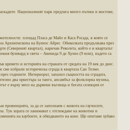
каскадите. Националният парк предлага много пътеки и мостове,
жителности: площад Пласа де Майо и Каса Росада, в която се
 на Архиепископа на Буенос Айрес. Обиколката продължава през
те (Северният квартал), наричан Реколета, който е и кварталът
окия булевард в света – Авенида 9 де Хулио (9 юли), където са
в времето и историята на страната от средата на 19 век до днес.
он сме избрали историческа сграда в квартала Сан Телмо.
 през годините. Интериорът, запазил същността на сградата,
телно два оркестъра за танго, ансамбъл за фолклорна музика,
тът е върху месо на дървени въглища и богата селекция от
м провинцията, за да се запознаем с живота на гаучосите,
ла. Тук хората се занимават с отглеждане на животни и
менията на каубоите, в обяздването на коне. Ще опитаме хубаво