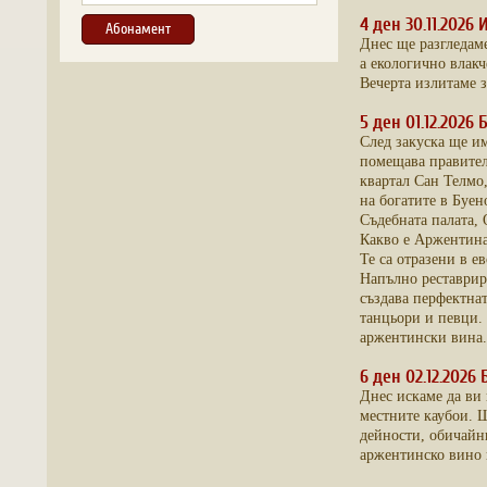
4 ден 30.11.2026 
Днес ще разгледаме
а екологично влакч
Вечерта излитаме з
5 ден 01.12.2026
След закуска ще им
помещава правител
квартал Сан Телмо,
на богатите в Буен
Съдебната палата, 
Какво е Аржентина 
Те са отразени в е
Напълно реставрира
създава перфектнат
танцьори и певци. 
аржентински вина.
6 ден 02.12.2026
Днес искаме да ви 
местните каубои. Щ
дейности, обичайн
аржентинско вино и