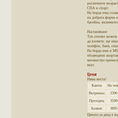
различните възраст
СПА и спорт:
На борда има голя
на добрата форма и
басейна, включите
Настаняване:
Тук отново можем 
да вземете, ще има
телефон, баня, сеш
На борда има и MSC
обзаведени апартам
множество привиле
вкус.
Цени
Няма места!
Каюти
На чов
Вътрешна
3390
Прозорец
3590
Балкон
3895
Цената за деца е в