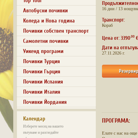
Top Tour
Продължително
16 дни / 13 нощув
Автобусни почивки
Транспорт:
Коледа и Нова година
Кораб
Почивки собствен транспорт
.00
Цена от: 3390
€
Самолетни почивки
Дати на отпътув
Уикенд програми
27.11.2026 г.
Почивки Турция
Почивки Гърция
Почивки Испания
Почивки Италия
Почивки Йордания
Календар
ПРОГРАМА:
Изберете месец на вашето
пътуване и разгледайте
Елате с нас на ощ