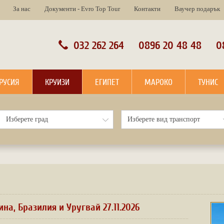
За нас
Документи - Evro Top Tour
Контакти
Ваучер подарък
032 262 264
0896 20 48 48
0
РУСИЯ
КРУИЗИ
ЕГИПЕТ
МАРОКО
ТУНИС
на, Бразилия и Уругвай 27.11.2026