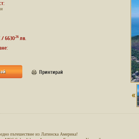
ст:
ки
.26
 / 6630
лв.
ане:
Принтирай
е едно пътешествие из Латинска Америка!