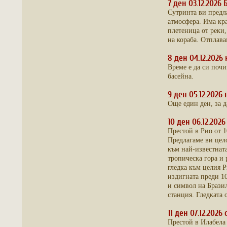
7 ден 03.12.2026
Сутринта ви предла
атмосфера. Има кра
плетеница от реки,
на кораба. Отплава
8 ден 04.12.2026
Време е да си поч
басейна.
9 ден 05.12.2026
Още един ден, за д
10 ден 06.12.202
Престой в Рио от 1
Предлагаме ви цело
към най-известнат
тропическа гора и 
гледка към целия Р
издигната преди 10
и символ на Бразил
станция. Гледката 
11 ден 07.12.202
Престой в Илабела 