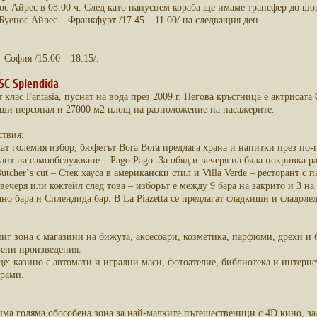
ос Айрес в 08.00 ч. След като напуснем кораба ще имаме трансфер до шо
Буенос Айрес – Франкфурт /17.45 – 11.00/ на следващия ден.
София /15.00 – 18.15/.
C Splendida
от клас Fantasia, пуснат на вода през 2009 г. Негова кръстница е актриса
души персонал и 27000 м2 площ на разположение на пасажерите.
твия:
чат големия избор, бюфетът Bora Bora предлага храна и напитки през по-г
ант на самообслужване – Pago Pаgo. За обяд и вечеря на бяла покривка ра
utcher`s cut – Стек хауса в американски стил и Villa Verde – ресторант с 
вечеря или коктейл след това – изборът е между 9 бара на закрито и 3 на
но бара и Сплендида бар. В La Piazetta се предлагат сладкиши и сладолед,
г зона с магазини на бижута, аксесоари, козметика, парфюми, дрехи и б
вени произведения.
е: казино с автомати и игрални маси, фотоателие, библиотека и интернет 
рами.
има голяма обособена зона за най-малките пътешественици с 4D кино, зал