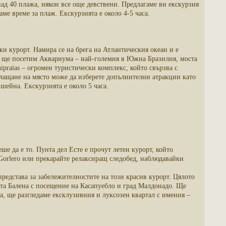
над 40 плажа, някои все още девствени. Предлагаме ви екскурзия
ме време за плаж. Екскурзията е около 4-5 часа.
ки курорт. Намира се на брега на Атлантическия океан и е
ия ще посетим Аквариума – най-големия в Южна Бразилия, моста
ipraias – огромен туристически комплекс, който свързва с
лащане на място може да изберете допълнителни атракции като
 шейна. Екскурзията е около 5 часа.
е да е то. Пунта дел Есте е прочут летен курорт, който
 Gorlero или прекарайте релаксиращ следобед, наблюдавайки
редстава за забележителностите на този красив курорт. Цялото
нта Балена с посещение на Касапуебло и град Малдонадо. Ще
а, ще разгледаме ексклузивния и луксозен квартал с имения –