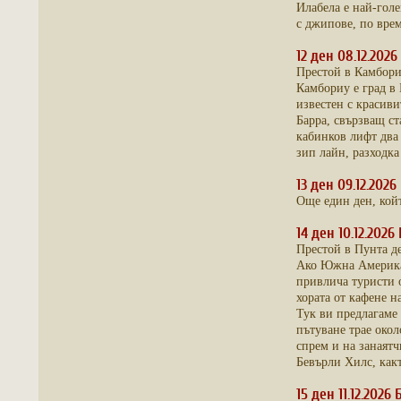
Илабела е най-голе
с джипове, по врем
12 ден 08.12.202
Престой в Камбориу
Камбориу е град в 
известен с красив
Барра, свързващ ст
кабинков лифт два
зип лайн, разходка
13 ден 09.12.2026
Още един ден, кой
14 ден 10.12.202
Престой в Пунта де
Ако Южна Америка н
привлича туристи о
хората от кафене н
Тук ви предлагаме 
пътуване трае око
спрем и на занаятч
Бевърли Хилс, какт
15 ден 11.12.2026