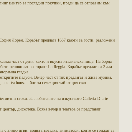
пинг център за последни покупки, преди да се отправим към
та София Лорен. Корабът предлага 1637 каюти за гости, разложени
оляма част от деня, както и вкусна италианска пица. На борда
боти основният ресторант La Reggia. Корабът предлага и 2 ала
панорамна гледка.
 откритите палуби. Вечер част от тях предлагат и жива музика,
 а в Tea house – богата селекция чай от цял свят.
езмитни стоки. За любителите на изкуството Galleria D`arte
център, дискотека. Всяка вечер в театъра се представят
а с видео игри, водна пързалка, аниматори, които се грижат за