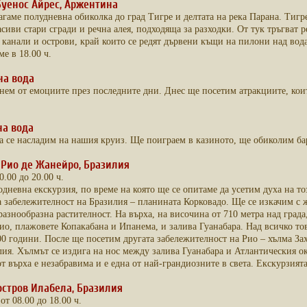
 Буенос Айрес, Аржентина
гаме полудневна обиколка до град Тигре и делтата на река Парана. Тигре
сиви стари сгради и речна алея, подходяща за разходки. От тук тръгват р
 канали и острови, край които се редят дървени къщи на пилони над вода
ме в 18.00 ч.
 на вода
инем от емоциите през последните дни. Днес ще посетим атракциите, кои
 на вода
а се насладим на нашия круиз. Ще поиграем в казиното, ще обиколим бар
6 Рио де Жанейро, Бразилия
0.00 до 20.00 ч.
дневна екскурзия, по време на която ще се опитаме да усетим духа на т
а забележителност на Бразилия – планината Корковадо. Ще се изкачим с
разнообразна растителност. На върха, на височина от 710 метра над град
ио, плажовете Копакабана и Ипанема, и залива Гуанабара. Над всичко тов
0 години. После ще посетим другата забележителност на Рио – хълма Заха
ия. Хълмът се издига на нос между залива Гуанабара и Атлантическия ок
от върха е незабравима и е една от най-грандиозните в света. Екскурзият
6 остров Илабела, Бразилия
от 08.00 до 18.00 ч.