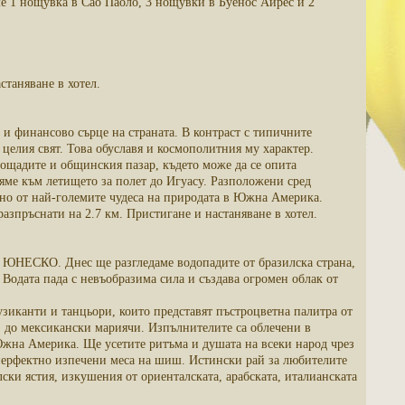
е 1 нощувка в Сао Паоло, 3 нощувки в Буенос Айрес и 2
станяване в хотел.
 и финансово сърце на страната. В контраст с типичните
 целия свят. Това обуславя и космополитния му характер.
площадите и общинския пазар, където може да се опита
яме към летището за полет до Игуасу. Разположени сред
дно от най-големите чудеса на природата в Южна Америка.
разпръснати на 2.7 км. Пристигане и настаняване в хотел.
на ЮНЕСКО. Днес ще разгледаме водопадите от бразилска страна,
 Водата пада с невъобразима сила и създава огромен облак от
узиканти и танцьори, които представят пъстроцветна палитра от
, до мексикански мариячи. Изпълнителите са облечени в
Южна Америка. Ще усетите ритъма и душата на всеки народ чрез
 перфектно изпечени меса на шиш. Истински рай за любителите
лски ястия, изкушения от ориенталската, арабската, италианската