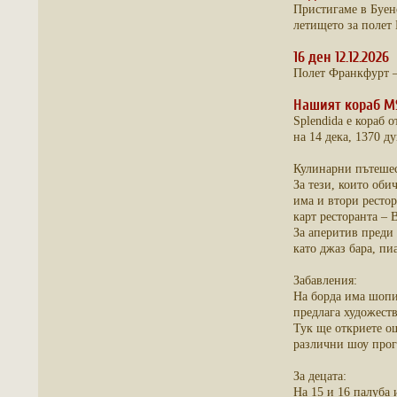
Пристигаме в Буен
летището за полет 
16 ден 12.12.2026
Полет Франкфурт – 
Нашият кораб MS
Splendida е кораб 
на 14 дека, 1370 
Кулинарни пътешес
За тези, които оби
има и втори рестор
карт ресторанта – B
За аперитив преди 
като джаз бара, пиа
Забавления:
На борда има шопин
предлага художест
Тук ще откриете ощ
различни шоу прог
За децата:
На 15 и 16 палуба 