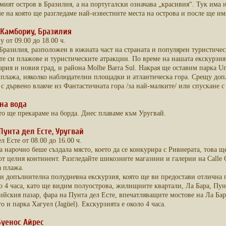
мият остров в Бразилия, а на португалски означава „красивия“. Тук има 
е на която ще разгледаме най-известните места на острова и после ще има
6 Камбориу, Бразилия
 от 09.00 до 18.00 ч.
Бразилия, разположен в южната част на страната и популярен туристичес
ите си плажове и туристическите атракции. По време на нашата екскурз
ария и новия град, и района Molhe Barra Sul. Накрая ще оставим парка Un
 плажа, няколко наблюдателни площадки и атлантическа гора. Срещу доп
 с дървено влакче из Фантастичната гора /за най-малките/ или спускане с
 на вода
то ще прекараме на борда. Днес плаваме към Уругвай.
6 Пунта дел Есте, Уругвай
л Есте от 08.00 до 16.00 ч.
арочно беше създала място, което да се конкурира с Ривиерата, това щеш
т целия континент. Разгледайте шикозните магазини и галерии на Calle
а плажа.
и допълнителна полудневна екскурзия, която ще ви предостави отлична п
ло 4 часа, като ще видим полуострова, жилищните квартали, Ла Бара, Пу
ийския пазар, фара на Пунта дел Есте, впечатляващите мостове на Ла Бар
о и парка Хагуел (Jagüel). Екскурзията е около 4 часа.
 Буенос Айрес