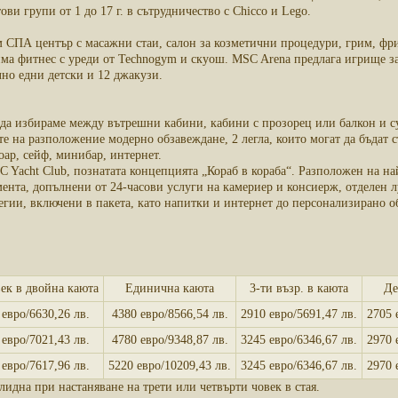
ови групи от 1 до 17 г. в сътрудничество с Chicco и Lego.
м СПА център с масажни стаи, салон за козметични процедури, грим, фри
ма фитнес с уреди от Technogym и скуош. MSC Arena предлага игрище за 
лно едни детски и 12 джакузи.
да избираме между вътрешни кабини, кабини с прозорец или балкон и суи
те на разположение модерно обзавеждане, 2 легла, които могат да бъдат
оар, сейф, минибар, интернет.
 Yacht Club, познатата концепцията „Кораб в кораба“. Разположен на на
ента, допълнени от 24-часови услуги на камериер и консиерж, отделен л
гии, включени в пакета, като напитки и интернет до персонализирано 
ек в двойна каюта
Единична каюта
3-ти възр. в каюта
Де
 евро/6630,26 лв.
4380 евро/8566,54 лв.
2910 евро/5691,47 лв.
2705 
 евро/7021,43 лв.
4780 евро/9348,87 лв.
3245 евро/6346,67 лв.
2970 
 евро/7617,96 лв.
5220 евро/10209,43 лв.
3245 евро/6346,67 лв.
2970 
алидна при настаняване на трети или четвърти човек в стая.