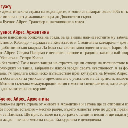
Игуасу
 аржентинската страна на водопадите, в която се намират около 80% от 
е минава през дъждовната гора до Дяволското гърло.
а Буенос Айрес. Трансфер и настаняване в хотел.
 Буенос Айрес, Аржентина
аме панорамна обиколка на града, за да видим най-известните му забеле
ството, Кабилдо – сградата на Кметството и Столичната катедрала – дом
 работническия квартал Ла Бока със своите многоцветни къщи, Барио Нор
ос Айрес. Следва Палермо с неговите паркове и градини, както и най-шир
Обелиска и Театро Колон.
без танго? Тази вечер танцът на страстта ще ни отведе на пътешествие въ
волюцията на танца, забраняван някога заради своята чувственост. А за ф
на, тя предлага класическо пътешествие през културата на Буенос Айрес
а обстановка за уникално преживяване с участието на 32 артисти, включи
Менюто съчетава международни ястия с местни специалитети, като акцен
 /допълнителна екскурзия/.
 Буенос Айрес, Аржентина
покажем друга страна от живота в Аржентина и затова ще се отправим къ
е посетим естансия – местно ранчо, където животът тече по други прави
и за Пампата. Ще присъстваме на програма с танци и песни и ще видим у
 асадо – печено месо на скара. Екскурзията е целодневна.