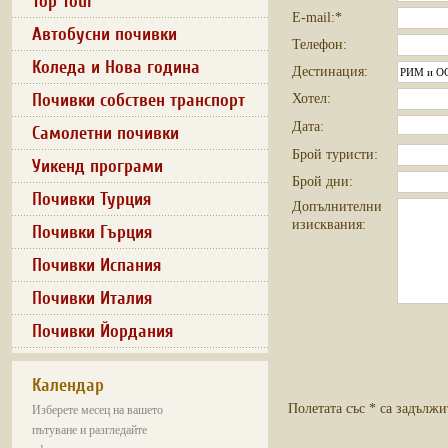
Top Tour
E-mail:*
Автобусни почивки
Телефон:
Коледа и Нова година
Дестинация:
Почивки собствен транспорт
Хотел:
Дата:
Самолетни почивки
Брой туристи:
Уикенд програми
Брой дни:
Почивки Турция
Допълнителни
изисквания:
Почивки Гърция
Почивки Испания
Почивки Италия
Почивки Йордания
Календар
Полетата със * са задължи
Изберете месец на вашето
пътуване и разгледайте