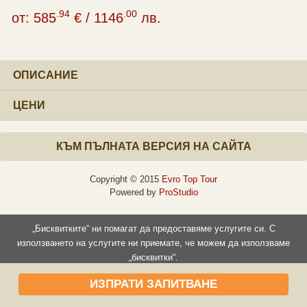
.94
.00
от:
585
€
/
1146
лв.
ОПИСАНИЕ
ЦЕНИ
КЪМ ПЪЛНАТА ВЕРСИЯ НА САЙТА
Copyright © 2015
Evro Top Tour
Powered by
ProStudio
„Бисквитките“ ни помагат да предоставяме услугите си. С
използването на услугите ни приемате, че можем да използваме
„бисквитки“.
Прочети повече
Съгласен съм
ИЗПРАТИ ЗАПИТВАНЕ