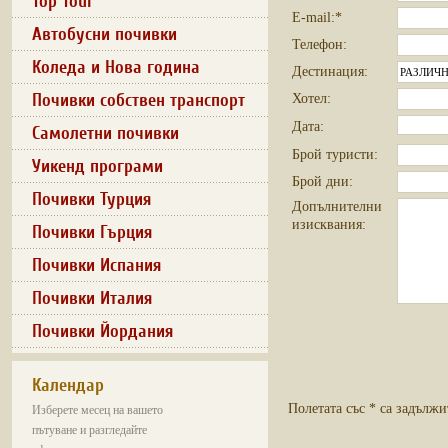
Top Tour
E-mail:*
Автобусни почивки
Телефон:
Коледа и Нова година
Дестинация:
Почивки собствен транспорт
Хотел:
Дата:
Самолетни почивки
Брой туристи:
Уикенд програми
Брой дни:
Почивки Турция
Допълнителни
изисквания:
Почивки Гърция
Почивки Испания
Почивки Италия
Почивки Йордания
Календар
Полетата със * са задължи
Изберете месец на вашето
пътуване и разгледайте