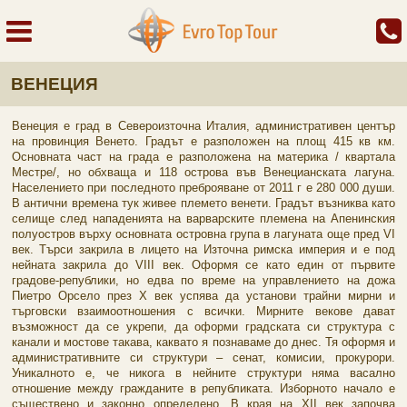
ВЕНЕЦИЯ
Венеция е град в Североизточна Италия, административен център
на провинция Венето. Градът е разположен на площ 415 кв км.
Основната част на града е разположена на материка / квартала
Местре/, но обхваща и 118 острова във Венецианската лагуна.
Населението при последното преброяване от 2011 г е 280 000 души.
В антични времена тук живее племето венети. Градът възниква като
селище след нападенията на варварските племена на Апенинския
полуостров върху основната островна група в лагуната още пред VI
век. Търси закрила в лицето на Източна римска империя и е под
нейната закрила до VIII век. Оформя се като един от първите
градове-републики, но едва по време на управлението на дожа
Пиетро Орсело през Х век успява да установи трайни мирни и
търговски взаимоотношения с всички. Мирните векове дават
възможност да се укрепи, да оформи градската си структура с
канали и мостове такава, каквато я познаваме до днес. Тя оформя и
административните си структури – сенат, комисии, прокурори.
Уникалното е, че никога в нейните структури няма васално
отношение между гражданите в републиката. Изборното начало е
съществено и законно определено. В края на XII век започва