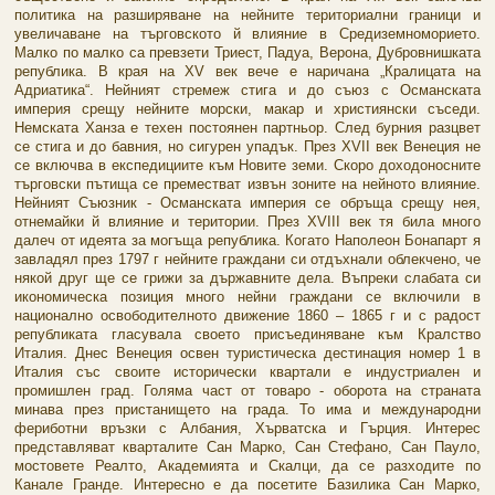
политика на разширяване на нейните териториални граници и
увеличаване на търговското й влияние в Средиземноморието.
Малко по малко са превзети Триест, Падуа, Верона, Дубровнишката
република. В края на XV век вече е наричана „Кралицата на
Адриатика“. Нейният стремеж стига и до съюз с Османската
империя срещу нейните морски, макар и християнски съседи.
Немската Ханза е техен постоянен партньор. След бурния разцвет
се стига и до бавния, но сигурен упадък. През XVII век Венеция не
се включва в експедициите към Новите земи. Скоро доходоносните
търговски пътища се преместват извън зоните на нейното влияние.
Нейният Съюзник - Османската империя се обръща срещу нея,
отнемайки й влияние и територии. През XVIII век тя била много
далеч от идеята за могъща република. Когато Наполеон Бонапарт я
завладял през 1797 г нейните граждани си отдъхнали облекчено, че
някой друг ще се грижи за държавните дела. Въпреки слабата си
икономическа позиция много нейни граждани се включили в
национално освободителното движение 1860 – 1865 г и с радост
републиката гласувала своето присъединяване към Кралство
Италия. Днес Венеция освен туристическа дестинация номер 1 в
Италия със своите исторически квартали е индустриален и
промишлен град. Голяма част от товаро - оборота на страната
минава през пристанището на града. То има и международни
фериботни връзки с Албания, Хърватска и Гърция. Интерес
представляват кварталите Сан Марко, Сан Стефано, Сан Пауло,
мостовете Реалто, Академията и Скалци, да се разходите по
Канале Гранде. Интересно е да посетите Базилика Сан Марко,