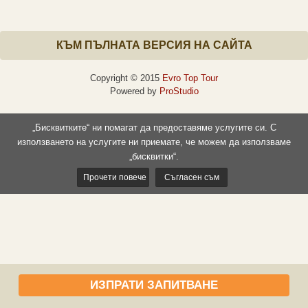
КЪМ ПЪЛНАТА ВЕРСИЯ НА САЙТА
Copyright © 2015
Evro Top Tour
Powered by
ProStudio
„Бисквитките“ ни помагат да предоставяме услугите си. С
използването на услугите ни приемате, че можем да използваме
„бисквитки“.
Прочети повече
Съгласен съм
ИЗПРАТИ ЗАПИТВАНЕ