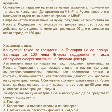
чужденец.
Основание за издаване на визи се явяват указанията, получени по
телекса от Консулския Департамент на МВнР на Русия, изпратени в
Консулския отдел по каналите за връзка на МВнР.
Непрекъснатото пребиваване на чужд гражданин на територията на
Руската Федерация по многократна делова виза със срок на
действие до 1 година не може да превишава 90 дни в рамките на
всеки период от 180 дни.
================================================
Хуманитарна виза:
Консулска такса за граждани на България не се плаща.
Заплаща се 100 лева /Визова поддръжка и такса
обслужване/сервизна такса на Визовия център/.
Хуманитарна виза се издава на чужд гражданин, заминаващ за
Руската Федерация с цел осъществяване на научни, културни,
обществено-политически, спортни или религиозни връзки и
контакти, поклонничество, благотворителна дейност или доставка
на хуманитарна помощ. Обикновената хуманитарната виза за Русия
може да бъде еднократна или двукратна със срок до 90 дни, или
многократна със срок до 1 година.
За оформяне на хуманитарна виза е необходимо да се представят
следните документи:
1. Паспорт;
2. Ксерокопие на първата страница на паспорта ;
3. Цветна снимка, паспортен формат 3,5 х4,5 см;