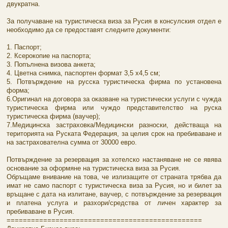
двукратна.
За получаване на туристическа виза за Русия в консулския отдел е
необходимо да се предоставят следните документи:
1. Паспорт;
2. Ксерокопие на паспорта;
3. Попълнена визова анкета;
4. Цветна снимка, паспортен формат 3,5 х4,5 см;
5. Потвърждение на русска туристическа фирма по установена
форма;
6.Оригинал на договора за оказване на туристически услуги с чужда
туристическа фирма или чуждо представителство на руска
туристическа фирма (ваучер);
7.Медицинска застраховка/Медицински разноски, действаща на
територията на Руската Федерация, за целия срок на пребиваване и
на застрахователна сумма от 30000 евро.
Потвърждение за резервация за хотелско настаняване не се явява
основание за оформяне на туристическа виза за Русия.
Обръщаме внивание на това, че излизащите от страната трябва да
имат не само паспорт с туристическа виза за Русия, но и билет за
връщане с дата на излитане, ваучер, с потвърждение за резервация
и платена услуга и разхори/средства от личен характер за
пребиваване в Русия.
================================================