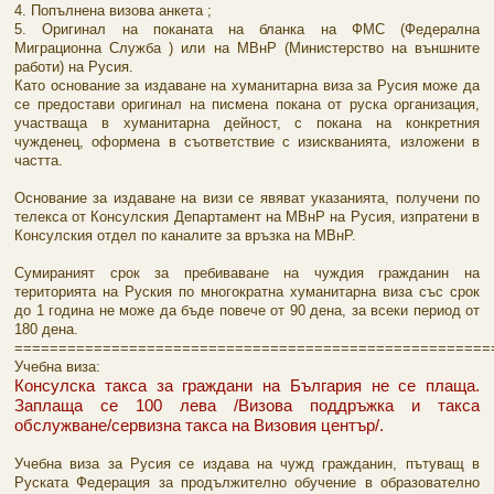
4. Попълнена визова анкета ;
5. Оригинал на поканата на бланка на ФМС (Федерална
Миграционна Служба ) или на МВнР (Министерство на външните
работи) на Русия.
Като основание за издаване на хуманитарна виза за Русия може да
се предостави оригинал на писмена покана от руска организация,
участваща в хуманитарна дейност, с покана на конкретния
чужденец, оформена в съответствие с изискванията, изложени в
частта.
Основание за издаване на визи се явяват указанията, получени по
телекса от Консулския Департамент на МВнР на Русия, изпратени в
Консулския отдел по каналите за връзка на МВнР.
Сумираният срок за пребиваване на чуждия гражданин на
територията на Руския по многократна хуманитарна виза със срок
до 1 година не може да бъде повече от 90 дена, за всеки период от
180 дена.
======================================================
Учебна виза:
Консулска такса за граждани на България не се плаща.
Заплаща се 100 лева /Визова поддръжка и такса
обслужване/сервизна такса на Визовия център/.
Учебна виза за Русия се издава на чужд гражданин, пътуващ в
Руската Федерация за продължително обучение в образователно