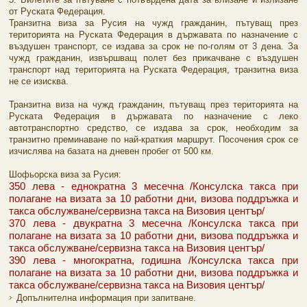
от Руската Федерация.
Транзитна виза за Русия на чужд гражданин, пътуващ през
територията на Руската Федерация в държавата по назначение с
въздушен транспорт, се издава за срок не по-голям от 3 дена. За
чужд гражданин, извършващ полет без прикачване с въздушен
транспорт над територията на Руската Федерация, транзитна виза
не се изисква.
Транзитна виза на чужд гражданин, пътуващ през територията на
Руската Федерация в държавата по назначение с леко
автотранспортно средство, се издава за срок, необходим за
транзитно преминаване по най-краткия маршрут. Посочения срок се
изчислява на базата на дневен пробег от 500 км.
Шофьорска виза за Русия:
350 лева - еднократна 3 месечна /Консулска такса при
полагане на визата за 10 работни дни, визова поддръжка и
такса обслужване/сервизна такса на Визовия център/
370 лева - двукратна 3 месечна /Консулска такса при
полагане на визата за 10 работни дни, визова поддръжка и
такса обслужване/сервизна такса на Визовия център/
390 лева - многократна, годишна /Консулска такса при
полагане на визата за 10 работни дни, визова поддръжка и
такса обслужване/сервизна такса на Визовия център/
Допълнителна информация при запитване.