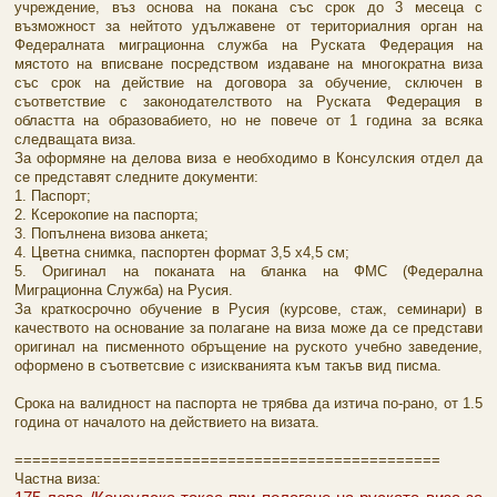
учреждение, въз основа на покана със срок до 3 месеца с
възможност за нейтото удължавене от териториалния орган на
Федералната миграционна служба на Руската Федерация на
мястото на вписване посредством издаване на многократна виза
със срок на действие на договора за обучение, сключен в
съответствие с законодателството на Руската Федерация в
областта на образовабието, но не повече от 1 година за всяка
следващата виза.
За оформяне на делова виза е необходимо в Консулския отдел да
се представят следните документи:
1. Паспорт;
2. Ксерокопие на паспорта;
3. Попълнена визова анкета;
4. Цветна снимка, паспортен формат 3,5 х4,5 см;
5. Оригинал на поканата на бланка на ФМС (Федерална
Миграционна Служба) на Русия.
За краткосрочно обучение в Русия (курсове, стаж, семинари) в
качеството на основание за полагане на виза може да се представи
оригинал на писменното обръщение на руското учебно заведение,
оформено в съответсвие с изискванията към такъв вид писма.
Срока на валидност на паспорта не трябва да изтича по-рано, от 1.5
година от началото на действието на визата.
================================================
Частна виза: