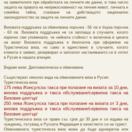
на заявителите при обработката на личните им данни, в това число
защита на правата на неприкосновеност на личния живот, личната и
семейна тайна, спазване на действащото национално
законодателство за защита на личните данни.
Визовата поддръжка за обикнована поръчка - 56 лв и бърза поръчка
- 63 лв. Визовата поддръжка не се заплаща в случаите, когато
изрично сме упоменали, че нейната стойност е включена в цената
на визат Визовата поддръжка е безплатна при оформяне на
Туристическа виза, но само и единствено в случаите, когато
клиента е заявил, резервирал и заплатил настаняването си в хотел
в Русия в нашата агенция.
Видове визи: Дипломатическа и обикновена
Съществуват няколко вида на обикновените визи в Русия:
Туристическа виза:
175 лева /Консулска такса при полагане на визата за 10 дни,
визова поддръжка и такса обслужване/сервизна такса на
Визовия център/
250 лева /Консулска такса при полагане на визата от 3 дни,
визова поддръжка и такса обслужване/сервизна такса на
Визовия център/
Туристическата виза се прави със срок до 30 дни и се издава на
чужденец, пътуващ в Руската Федерация в качеството си на турист.
Обикновената туристическа виза може да бъде еднократна или