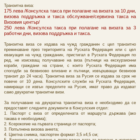
Транзитна виза:
175 лева /Консулска такса при полагане на визата за 10 дни,
визова поддръжка и такса обслужване/сервизна такса на
Визовия център/
250 лева /Консулска такса при полагане на визата за 3
работни дни, визова поддръжка и такса.
Транзитна виза се издава на чужд гражданин с цел транзитно
преминаване през територията на Руската Федерация или с цел
евакуация на чужд гражданин, пристигал в Руската Федерация по
ред, не изискващ получаване на виза (пътници на екскурзионни
кораби, граждани на страни, с които Руската Федерация има
спогодби за безвизово влизане и пътници, извършващи безвизов
транзит до 24 часа). Транзитна виза за Русия се издава за срок не
повече от 10 дена. Консулските служби на Руската Федерация,
намиращи се извън пределите на Русия, имат право да издават
само двукратни транзитни визи.
За получаване на двукратна транзитна виза е необходимо да се
предоставят следните документи в Консулския отдел:
1. Паспорт с виза от определената от маршрута държава (ако
такава е необходима);
2. Ксерокопие на първата страница от паспорта;
3. Попълнена визова анкета;
4. Цветна снимка, паспортен формат 3,5 х4,5 см;
5. Билетите за пътуване с потвърдена дата за влизане и излизане