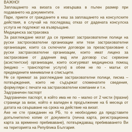
ВАЖНО!
Заплащането на визата се извършва в пълен размер при
подаването на документите.
Пари, приети от гражданите в кеш за заплащането на консулските
действия, в случай на последващ отказ от дадената консулска
услуга не подлежат на възвръщане.
Медицинска застраховка
За разглеждане могат да се приемат застрахователни полици на
руски застрохователни организации или тези застрахователни
организации, които са сключили договори за презастраховане с
руски застрахователни организации, които имат лиценз за
застраховане от дадения вид или договор със сервизни
(асистентски) организации, които осигуряват медицинска помощ
(медико – транспортни услуги) в обем не по - малък от
предвидените минимални в списъците.
Не се приемат за разглеждане застрахователни полици, писма –
потвърждения, които не съдържат споменатите сведения,
формуляри с печати на застрахователни компании и т.н.
Задграничен паспорт
Задграничен паспорт, в който има не по – малко от 2 чисти (празни)
страници за визи, който е валиден в продължение на 6 месеца от
датата на свършване на срока на действие на визат.
Аке не сте гражданин на РБ, то е необходимо да представите
допълнително копие от документа (лична карта, регистрационна
карта за временно пребиваване), потвърждаващ пребиваването Ви
на територията на Република България.