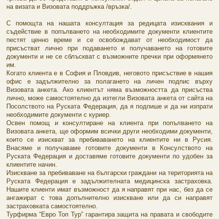
на визата и Визовата поддръжка /връзка/.
С помощта на нашата консултация за редицата изисквания и
съдействие в попълването на необходимите документи клиентите
пестят ценно време и се освобождават от необходимост да
присъстват лично при подаването и получаването на готовите
документи и не се сблъскват с възможните пречки при оформянето
им.
Когато клиента е в София и Пловдив, неговото присъствие в нашия
офис е задължително за полагането на личен подпис върху
Визовата анкета. Ако клиентът няма възможността да присъства
лично, може самостоятелно да изтегли Визовата анкета от сайта на
Посолството на Руската Федерация, да я подпише и да ни изпрати
необходимите документи с куриер.
Освен помощ и консултиране на клиента при попълването на
Визовата анкета, ще оформим всички други необходими документи,
които се изискват за пребиваването на клиентите ни в Русия.
Внасяме и получаваме готовите документи в Консулството на
Руската Федерация и доставяме готовите документи по удобен за
клиентите начин.
Изискване за пребиваване на български граждани на територията на
Руската Федерация е задължителната медицинска застраховка.
Нашите клиенти имат възможност да я направят при нас, без да се
ангажират с това допълнително изискване или да си направят
застраховката самостоятелно.
Турфирма “Евро Топ Тур” гарантира защита на правата и свободите