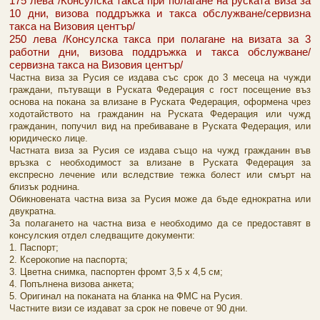
175 лева /Консулска такса при полагане на руската виза за
10 дни, визова поддръжка и такса обслужване/сервизна
такса на Визовия център/
250 лева /Консулска такса при полагане на визата за 3
работни дни, визова поддръжка и такса обслужване/
сервизна такса на Визовия център/
Частна виза за Русия се издава със срок до 3 месеца на чужди
граждани, пътуващи в Руската Федерация с гост посещение въз
основа на покана за влизане в Руската Федерация, оформена чрез
ходотайството на гражданин на Руската Федерация или чужд
гражданин, попучил вид на пребиваване в Руската Федерация, или
юридическо лице.
Частната виза за Русия се издава също на чужд гражданин във
връзка с необходимост за влизане в Руската Федерация за
експресно лечение или вследствие тежка болест или смърт на
близък роднина.
Обикновената частна виза за Русия може да бъде еднократна или
двукратна.
За полагането на частна виза е необходимо да се предоставят в
консулския отдел следващите документи:
1. Паспорт;
2. Ксерокопие на паспорта;
3. Цветна снимка, паспортен фромт 3,5 х 4,5 см;
4. Попълнена визова анкета;
5. Оригинал на поканата на бланка на ФМС на Русия.
Частните визи се издават за срок не повече от 90 дни.