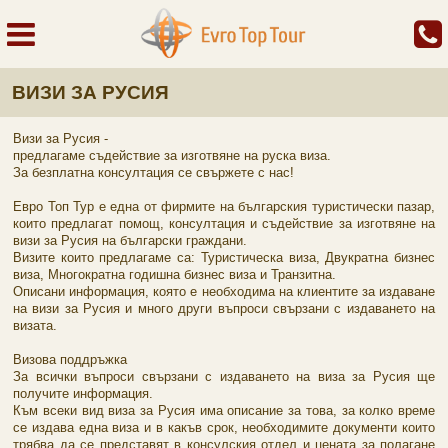
ВИЗИ ЗА РУСИЯ
Визи за Русия -
предлагаме съдействие за изготвяне на руска виза.
За безплатна консултация се свържете с нас!
Евро Топ Тур е една от фирмите на българския туристически пазар,
които предлагат помощ, консултация и съдействие за изготвяне на
визи за Русия на български граждани.
Визите които предлагаме са: Туристическа виза, Двукратна бизнес
виза, Многократна годишна бизнес виза и Транзитна.
Описани информация, която е необходима на клиентите за издаване
на визи за Русия и много други въпроси свързани с издаването на
визата.
Визова поддръжка
За всички въпроси свързани с издаването на виза за Русия ще
получите информация.
Към всеки вид виза за Русия има описание за това, за колко време
се издава една виза и в какъв срок, необходимите документи които
трябва да се представят в консулския отдел и цената за полагане