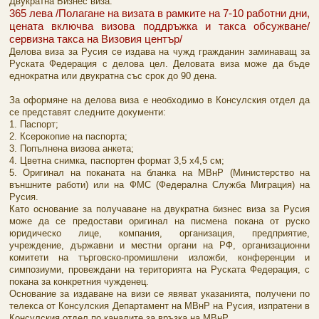
Двукратна Бизнес виза:
365 лева /Полагане на визата в рамките на 7-10 работни дни,
цената включва визова поддръжка и такса обсужване/
сервизна такса на Визовия център/
Делова виза за Русия се издава на чужд гражданин заминаващ за
Руската Федерация с делова цел. Деловата виза може да бъде
еднократна или двукратна със срок до 90 дена.
За оформяне на делова виза е необходимо в Консулския отдел да
се представят следните документи:
1. Паспорт;
2. Ксерокопие на паспорта;
3. Попълнена визова анкета;
4. Цветна снимка, паспортен формат 3,5 х4,5 см;
5. Оригинал на поканата на бланка на МВнР (Министерство на
външните работи) или на ФМС (Федерална Служба Миграция) на
Русия.
Като основание за получаване на двукратна бизнес виза за Русия
може да се предостави оригинал на писмена покана от руско
юридическо лице, компания, организация, предприятие,
учреждение, държавни и местни органи на РФ, организационни
комитети на търговско-промишлени изложби, конференции и
симпозиуми, провеждани на територията на Руската Федерация, с
покана за конкретния чужденец.
Основание за издаване на визи се явяват указанията, получени по
телекса от Консулския Департамент на МВнР на Русия, изпратени в
Консулския отдел по каналите за връзка на МВнР.