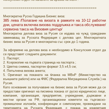
================================================
Многократна Руска Годишна Бизнес виза:
385 лева /Полагане на визата в рамките на 10-12 работни
дни, цената включва визова поддръжка и такса обслужване/
сервизна такса на Визовия център/
Многократна делова виза за Русия се издава на чужд гражданин
заминаващ за Руската Федерация с делова цел. Многократната
бизнес виза за Русия е многократна със срок до 1 година.
За оформяне на делова виза е необходимо в Консулския отдел да
се представят следните документи:
1. Паспорт;
2. Ксерокопие на първата страница на паспорта ;
3. Цветна снимка, паспортен формат 3,5 х4,5 см;
4. Попълнена визова анкета;
5. Оригинал на поканата на бланка на МВнР (Министерство на
външните работи) или на ФМС (Федерална Миграционна Служба ) на
Русия.
Като основание за получаване на бизнес виза за Русия може да се
предостави оригинал на писмена покана от руско юридическо лице,
компания, организация, предприятие, учреждение, държавни и
местни органи на РФ, организационни комитети на търговско-
промишлени изложби, конференции и симпозиуми, провеждани на
територията на Руската Федерация, с покана за конкретния