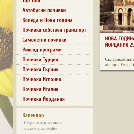
Top Tour
Автобусни почивки
Коледа и Нова година
Почивки собствен транспорт
НОВА ГОДИНА
Самолетни почивки
ЙОРДАНИЯ 29.
Уикенд програми
Почивки Турция
Със самолетната
агенция Евро Т
Почивки Гърция
Почивки Испания
Почивки Италия
Почивки Йордания
Календар
Изберете месец на вашето
пътуване и разгледайте